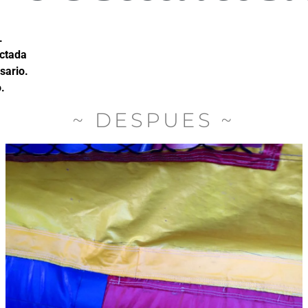
.
ectada
sario.
.
~ DESPUES ~